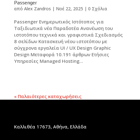
Passenger
από
Alex Zandros
|
Νοέ 22, 2025
|
0 Σχόλια
Passenger Ενημερωτικός Ιστότοπος για
Ταξιδιωτικά νέα Παραδοτέα Ανανέωση του
ιστοτόπου τεχνικά και γραφιστικά Σχεδιασμός
8 σελίδων Κατασκευή νέου ιστοτόπου με
σύγχρονα εργαλεία UI / UX Design Graphic
Design Μεταφορά 10.191 άρθρων Ετήσιες
Υπηρεσίες Managed Hosting...
« Παλαιότερες καταχωρήσεις
Καλλιθέα 17673, Αθήνα, Ελλάδα