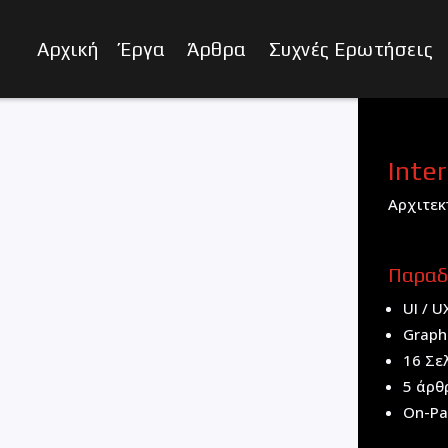
Αρχική
Έργα
Άρθρα
Συχνές Ερωτήσεις
Inter
Αρχιτεκ
Παραδ
UI / U
Graph
16 Σε
5 άρθ
On-P