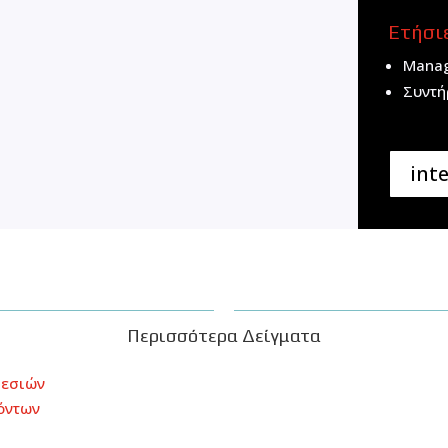
Ετήσι
Manag
Συντή
int
Περισσότερα Δείγματα
ρεσιών
όντων