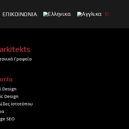
ΕΠΙΚΟΙΝΩΝΙΑ
arkitekts
τονικό Γραφείο
οτέα
X Design
ic Design
λίδες Ιστοτόπου
ρα
age SEO